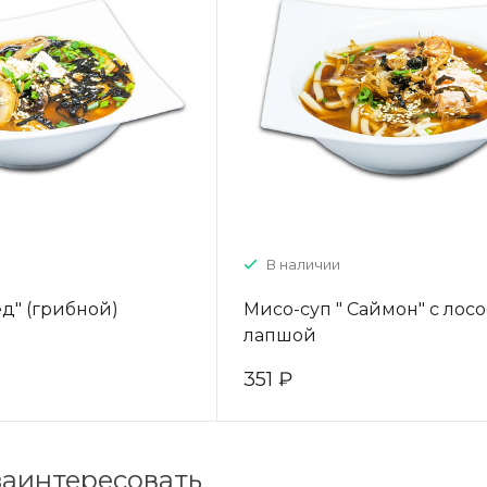
В наличии
ед" (грибной)
Мисо-суп " Саймон" с лос
лапшой
351 ₽
заинтересовать