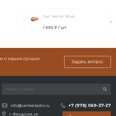
Сет " Кетто" 30 шт.
1 692 ₽ / шт
м о наших лучших
Задать вопрос
+7 (978) 069-37-27
info@central-bistro.ru
г. Феодосия, ул.