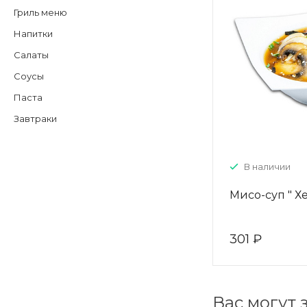
Гриль меню
Напитки
Салаты
Соусы
Паста
Завтраки
В наличии
Мисо-суп " Х
301 ₽
Вас могут 