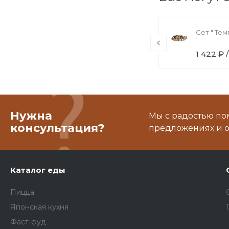
Хосомаки ролл с креветкой № 26
Сет " Тем
330 ₽ / шт
1 422 ₽ 
Нужна
Мы с радостью по
консультация?
предложениях и о
Каталог еды
Пицца
Японская кухня
Фаст-фуд