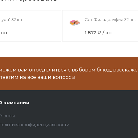
пура" 32 шт.
Сет Филадельфия 32 шт.
/ шт
1 872 ₽ / шт
можем вам определиться с выбором блюд, расскаже
тветим на все ваши вопросы.
О компании
Отзывы
Политика конфиденциальности