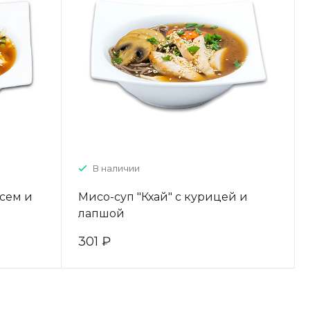
В наличии
осем и
Мисо-суп "Кхай" с курицей и
лапшой
301 ₽