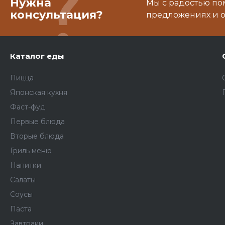
Нужна
Мы с радостью по
консультация?
предложениях и о
Каталог еды
Пицца
Японская кухня
Фаст-фуд
Первые блюда
Вторые блюда
Гриль меню
Напитки
Салаты
Соусы
Паста
Завтраки