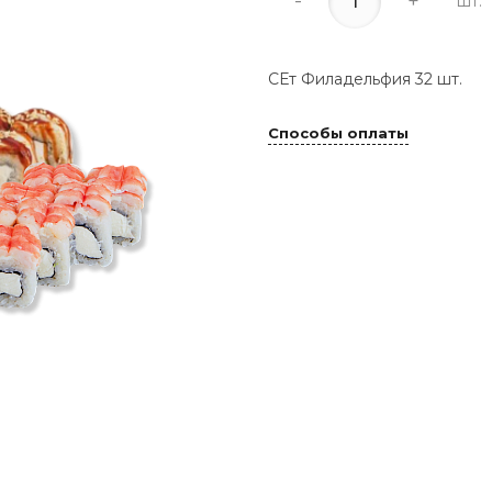
-
+
шт.
СЕт Филадельфия 32 шт.
Способы оплаты