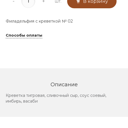
-
+
шт.
В корзину
Филадельфия с креветкой № 02
Способы оплаты
Описание
Креветка тигровая, сливочный сыр, соус соевый,
имбирь, васаби