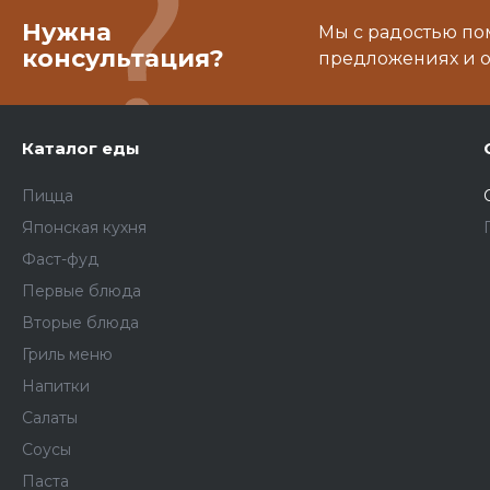
Нужна
Мы с радостью по
консультация?
предложениях и о
Каталог еды
Пицца
Японская кухня
Фаст-фуд
Первые блюда
Вторые блюда
Гриль меню
Напитки
Салаты
Соусы
Паста