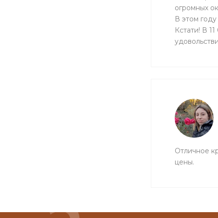
огромных ок
В этом году
Кстати! В 1
удовольстви
Отличное кр
цены.