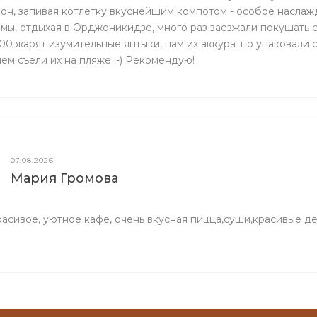
он, запивая котлетку вкуснейшим компотом - особое наслаж
 мы, отдыхая в Орджоникидзе, много раз заезжали покушать 
1 00 жарят изумительные янтыки, нам их аккуратно упаковали
ем съели их на пляже :-) Рекомендую!
07.08.2026
Мария Громова
асивое, уютное кафе, очень вкусная пицца,суши,красивые д