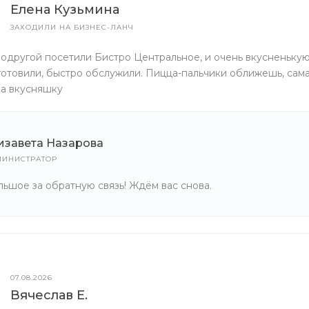
Елена Кузьмина
ЗАХОДИЛИ НА БИЗНЕС-ЛАНЧ
одругой посетили Бистро Центральное, и очень вкусненькую
отовили, быстро обслужили. Пицца-пальчики оближешь, сама
за вкусняшку
изавета Назарова
ИНИСТРАТОР
ьшое за обратную связь! Ждём вас снова.
07.08.2026
Вячеслав Е.