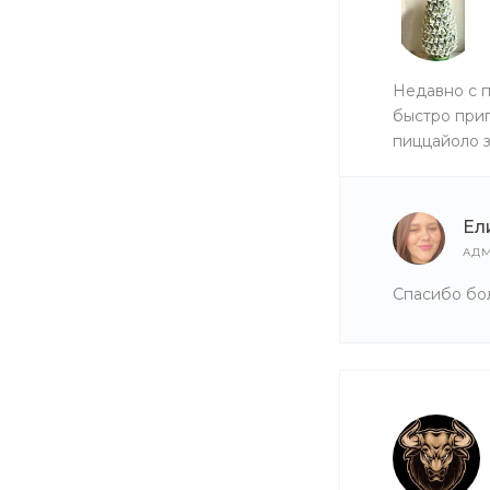
Недавно с п
быстро приг
пиццайоло 
Ел
АДМ
Спасибо бол