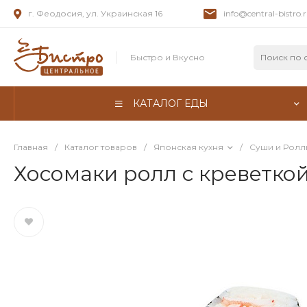
г. Феодосия, ул. Украинская 16
info@central-bistro.
Быстро и Вкусно
КАТАЛОГ ЕДЫ
Главная
/
Каталог товаров
/
Японская кухня
/
Суши и Ролл
Хосомаки ролл с креветко