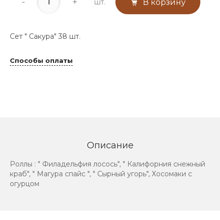
-
+
шт.
В корзину
Сет " Сакура" 38 шт.
Способы оплаты
Описание
Роллы : " Филадельфия лосось", " Калифорния снежный
краб", " Магура спайс ", " Сырный угорь", Хосомаки с
огурцом