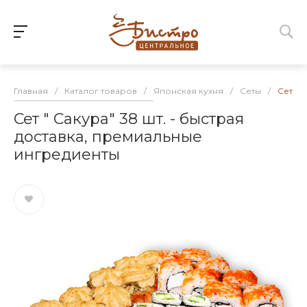
Главная
/
Каталог товаров
/
Японская кухня
/
Сеты
/
Сет " 
Сет " Сакура" 38 шт. - быстрая
доставка, премиальные
ингредиенты