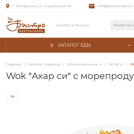
г. Феодосия, ул. Украинская 16
info@central-bistro.
Быстро и Вкусно
КАТАЛОГ ЕДЫ
Главная
/
Каталог товаров
/
Японская кухня
/
WOK
/
Wo
Wok "Ахар си" с морепрод