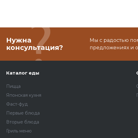
Нужна
Мы с радостью по
консультация?
предложениях и о
Каталог еды
Пицца
Японская кухня
Фаст-фуд
Первые блюда
Вторые блюда
Гриль меню