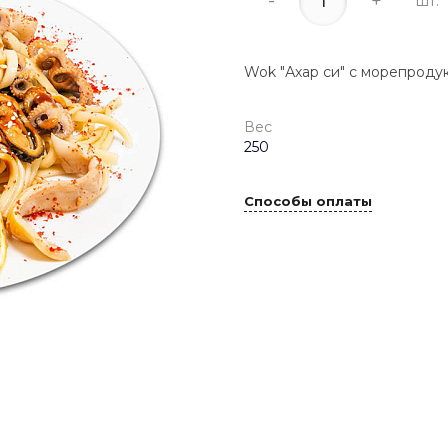
-
+
шт.
Wok "Ахар си" с морепроду
Вес
250
Способы оплаты