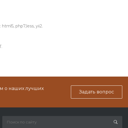
l5, php7,less, yii2.
T.
м о наших лучших
Задать вопрос