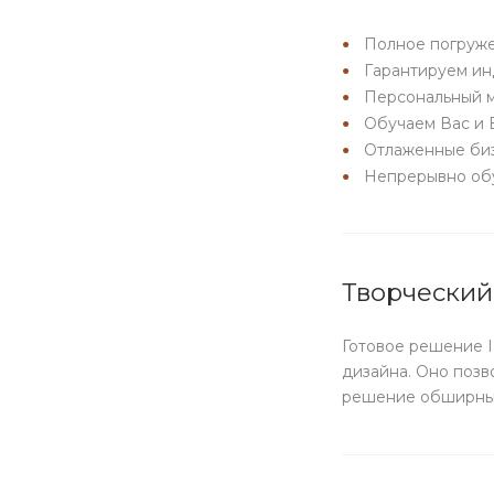
Полное погруже
Гарантируем ин
Персональный м
Обучаем Вас и 
Отлаженные биз
Непрерывно обу
Творческий
Готовое решение 
дизайна. Оно позв
решение обширных