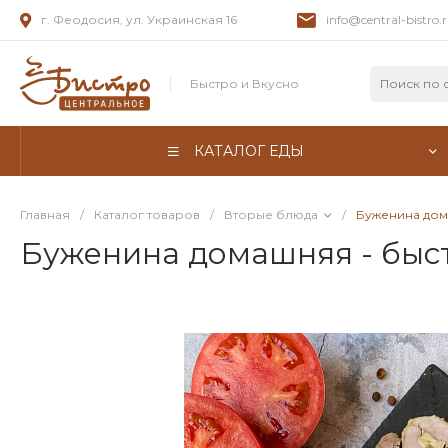
г. Феодосия, ул. Украинская 16
info@central-bistro.
Быстро и Вкусно
КАТАЛОГ ЕДЫ
Главная
/
Каталог товаров
/
Вторые блюда
/
Буженина дом
Буженина домашняя - быс