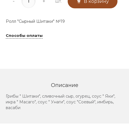
-
+
шт.
В корзину
Ролл "Сырный Шитаки" №19
Способы оплаты
Описание
Грибы " Шитаки", сливочный сыр, огурец, соус " Яки",
икра " Масаго", соус " Унаги", соус "Соевый", имбирь,
васаби