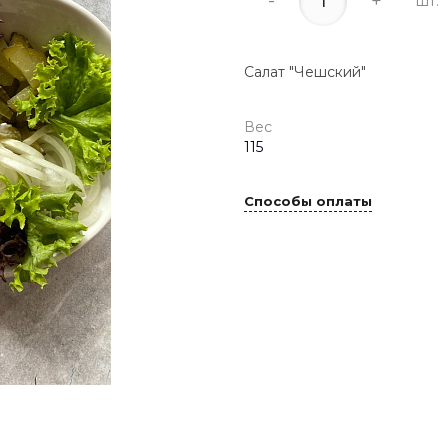
-
+
шт.
Салат "Чешский"
Вес
115
Способы оплаты