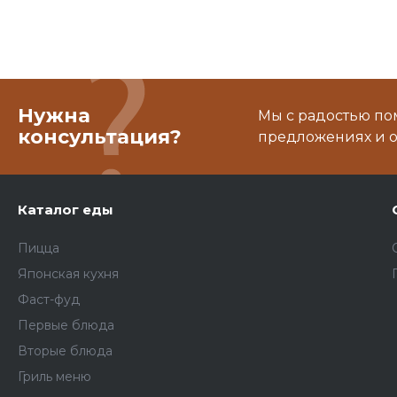
Нужна
Мы с радостью по
консультация?
предложениях и о
Каталог еды
Пицца
Японская кухня
Фаст-фуд
Первые блюда
Вторые блюда
Гриль меню