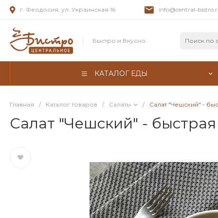
г. Феодосия, ул. Украинская 16
info@central-bistro.
Быстро и Вкусно
КАТАЛОГ ЕДЫ
Главная
/
Каталог товаров
/
Салаты
/
Салат "Чешский" - бы
Салат "Чешский" - быстра