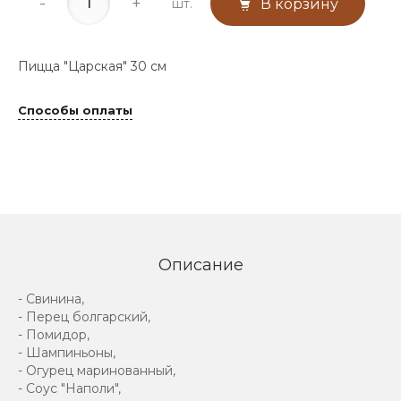
-
+
шт.
В корзину
Пицца "Царская" 30 см
Способы оплаты
Описание
- Свинина,
- Перец болгарский,
- Помидор,
- Шампиньоны,
- Огурец маринованный,
- Соус "Наполи",