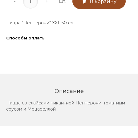
-
+
шт.
В корзину
Пицца "Пепперони" XXL 50 см
Способы оплаты
Описание
Пицца со слайсами пикантной Пепперони, томатным
соусом и Моцареллой