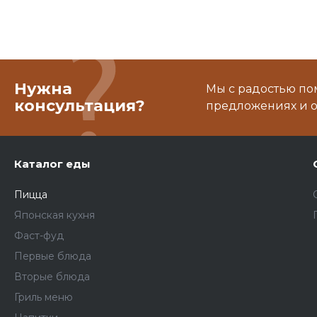
Нужна
Мы с радостью по
консультация?
предложениях и о
Каталог еды
Пицца
Японская кухня
Фаст-фуд
Первые блюда
Вторые блюда
Гриль меню