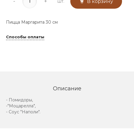
-
+
шт.
В корзину
Пицца Маргарита 30 см
Способы оплаты
Описание
- Помидоры,
-"Моцарелла",
- Соус "Наполи".