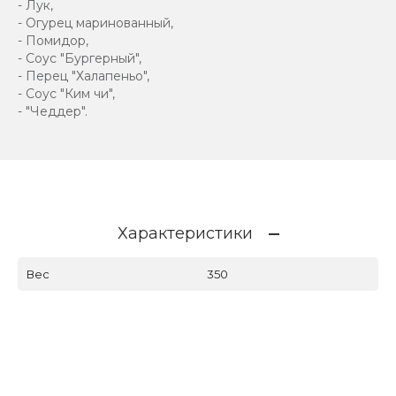
- Лук,
- Огурец маринованный,
- Помидор,
- Соус "Бургерный",
- Перец "Халапеньо",
- Соус "Ким чи",
- "Чеддер".
Характеристики
Вес
350