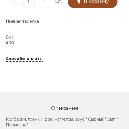
-
+
шт.
В корзину
Пивная тарелка
Вес
400
Способы оплаты
Описание
Колбаски, гренки, фри, наггетсы, соус " Сырный", сып "
Пармезан"