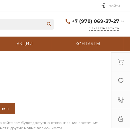
Войти
+7 (978) 069-37-27
Заказать звонок
+7 (978) 069-37-27
АКЦИИ
КОНТАКТЫ
г. Феодосия, ул.
Украинская 16
Пн-Вс: с 8:30 до 21:30
Доставка: с 9:00 до 21:00
info@central-bistro.ru
ться
а сайте вам будет доступно отслеживание состояния
инет и другие новые возможности