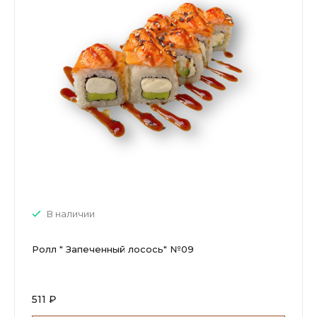
В наличии
Ролл " Запеченный лосось" №09
511 ₽