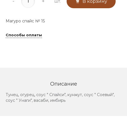
-
+
шт.
В корзину
Магуро спайс № 15
Способы оплаты
Описание
Тунец, огурец, соус " Спайси", кунжут, соус " Соевый",
соус " Унаги", васаби, имбирь