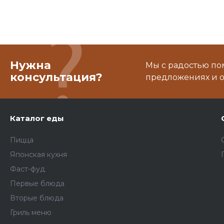
Нужна
Мы с радостью по
консультация?
предложениях и о
Каталог еды
Пицца
Японская кухня
Фаст-фуд
Первые блюда
Вторые блюда
Гриль меню