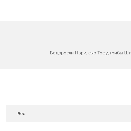
Водоросли Нори, сыр Тофу, грибы Шии
Вес