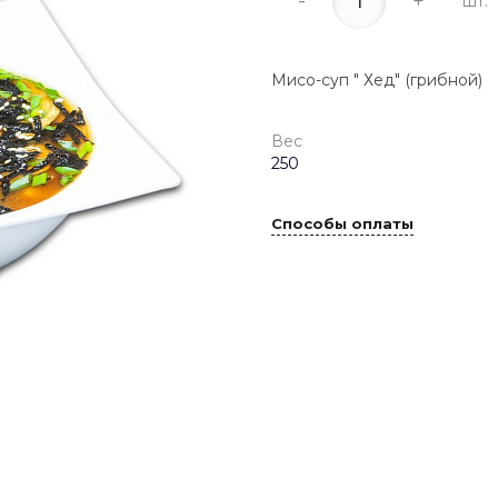
-
+
шт.
Мисо-суп " Хед" (грибной)
Вес
250
Способы оплаты