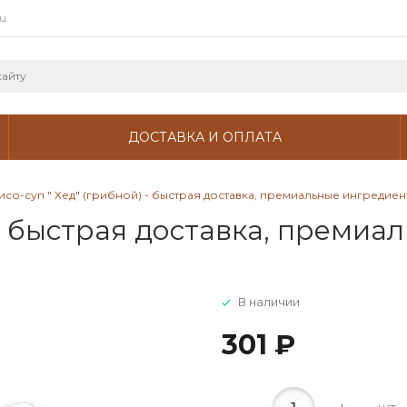
ru
ДОСТАВКА И ОПЛАТА
исо-суп " Хед" (грибной) - быстрая доставка, премиальные ингредиен
 - быстрая доставка, преми
В наличии
301 ₽