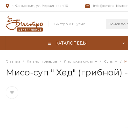
г. Феодосия, ул. Украинская 16
info@central-bistro.
Быстро и Вкусно
КАТАЛОГ ЕДЫ
Главная
/
Каталог товаров
/
Японская кухня
/
Супы
/
М
Мисо-суп " Хед" (грибной)