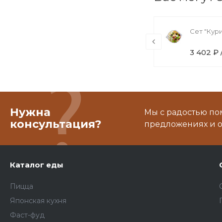
Бризоль "Мини"
Сет "Кур
221 ₽ / шт
3 402 ₽ 
Нужна
Мы с радостью по
консультация?
предложениях и о
Каталог еды
Пицца
Японская кухня
Фаст-фуд