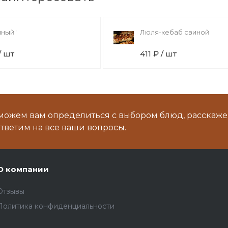
иный"
Люля-кебаб свиной
/ шт
411 ₽ / шт
можем вам определиться с выбором блюд, расскаже
тветим на все ваши вопросы.
О компании
Отзывы
Политика конфиденциальности