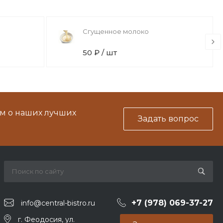
Сгущенное молоко
50 ₽ / шт
м о наших лучших
Задать вопрос
+7 (978) 069-37-27
info@central-bistro.ru
г. Феодосия, ул.