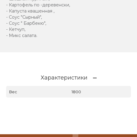
- Картофель по -деревенски,
- Капуста квашенная ,
- Соус "Сырный",
- Соус " Барбекю",
- Кетчуп,
- Микс салата.
Характеристики
Вес
1800