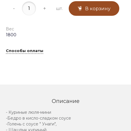
-
+
шт.
В корзину
Вес
1800
Способы оплаты
Описание
- Куриные люля-мини
-Бедро в кисло-сладком соусе
-Голень с соусе " Унаги",
- Шашлык куриный,